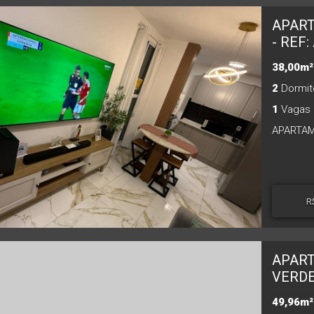
APAR
- REF:
38,00m²
2
Dormitó
1
Vagas 
R
APART
VERDE
49,96m²