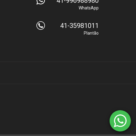
41-996988980
WhatsApp
41-35981011
Plantão