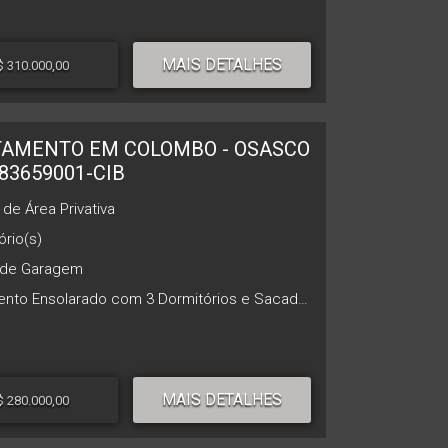
MAIS DETALHES
$ 310.000,00
AMENTO EM COLOMBO - OSASCO
 83659001-CIB
de Área Privativa
rio(s)
de Garagem
Apartamento Ensolarado com 3 Dormitórios e Sacada com Churrasqueira Excelente apartamento, muito bem iluminado e com ótima incidência de sol, ideal para quem busca conforto e praticidade. Destaques do imóvel: 3 dormitórios; Sala ampla para 2 ambientes; Sacada com churrasqueira; Banheiro social com box em vidro temperado (Blindex); Cozinha integrada à área de serviço; 1 vaga de garagem livre. Um imóvel funcional, bem distribuído e pronto para receber sua família. Agende uma visita e conheça esta excelente oportunidade! *Informações e valores descritos sujeitos a alterações* Ligue agora e agende sua visita!
MAIS DETALHES
$ 280.000,00