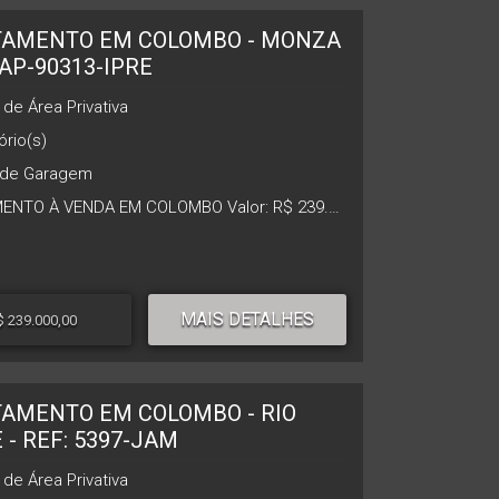
TAMENTO EM COLOMBO - MONZA
 AP-90313-IPRE
de Área Privativa
rio(s)
de Garagem
APARTAMENTO À VENDA EM COLOMBO Valor: R$ 239.000 Excelente oportunidade para morar bem ou investir! Características do imóvel: 2 quartos confortáveis Sala ampla para dois ambientes Cozinha prática e funcional Banheiro social Área de serviço 1 vaga de estacionamento descoberto Nº 173 Diferenciais: Apartamento em andar alto, com ótima ventilação e iluminação natural Prédio com elevador, trazendo mais comodidade no dia a dia Vista privilegiada Localizado em Colombo, com fácil acesso a mercados, escolas, transporte público e comércio em geral. Ótimo custo-benefício na região! Entre em contato para mais informações e agende sua visita!
MAIS DETALHES
$ 239.000,00
AMENTO EM COLOMBO - RIO
 - REF: 5397-JAM
de Área Privativa