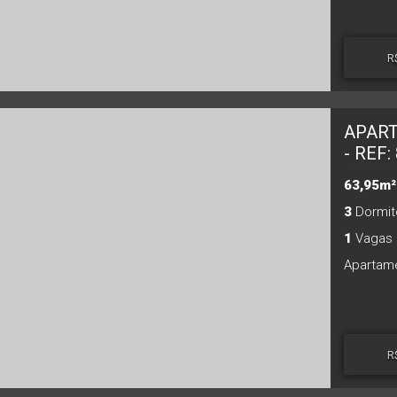
R
APART
- REF:
63,95m²
3
Dormitó
1
Vagas 
R