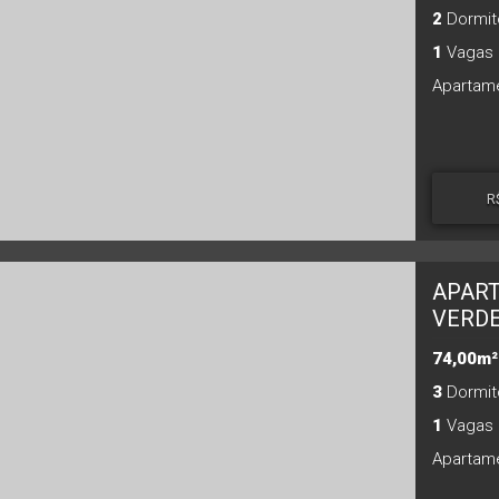
2
Dormitó
1
Vagas 
R
APART
VERDE
74,00m²
3
Dormitó
1
Vagas 