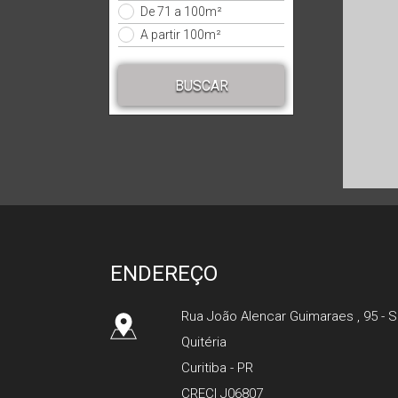
De 71 a 100m²
A partir 100m²
BUSCAR
ENDEREÇO
Rua João Alencar Guimaraes , 95 - S
Quitéria
Curitiba - PR
CRECI J06807