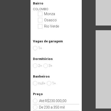
Bairro
COLOMBO
Monza
Osasco
Rio Verde
Vagas de garagem
1+
Dormitórios
2+
3+
Banheiros
null+
1+
Preço
Até R$230.000,00
De 230 a 350 mil