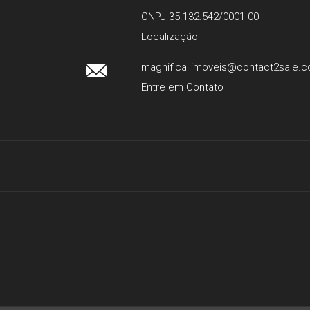
CNPJ 35.132.542/0001-00
Localização
magnifica_imoveis@contact2sale.
Entre em Contato
Facebook
Google+
Instagram
Atendimento