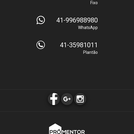
Fixo
41-996988980
WhatsApp
41-35981011
Plantão