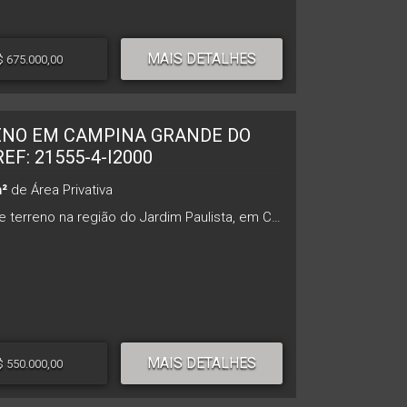
MAIS DETALHES
$ 675.000,00
NO EM CAMPINA GRANDE DO
REF: 21555-4-I2000
²
de Área Privativa
Excelente terreno na região do Jardim Paulista, em Campina Grande do Sul, medindo 560 metros de área total. 14 m de frente, 40 m de fundos (lateral direita e esquerda). Região com infraestrutura completa (asfalto, linhas pluviais e de esgoto), região rica em comércios, próximo à Rod. BR-116. Zoneamento: ZUC 2 - Zona de Urbanização consolidada II. Permitido construção de 02 pavimentos. ***** Atualizado em 06/08/2026 19:02 *****
MAIS DETALHES
$ 550.000,00