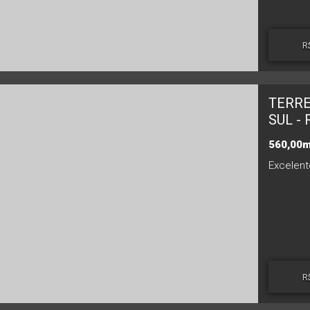
R
TERRE
SUL - 
560,00m
R