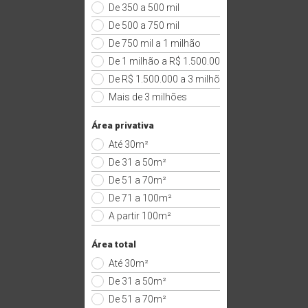
De 350 a 500 mil
De 500 a 750 mil
De 750 mil a 1 milhão
De 1 milhão a R$ 1.500.000
De R$ 1.500.000 a 3 milhões
Mais de 3 milhões
Área privativa
Até 30m²
De 31 a 50m²
De 51 a 70m²
De 71 a 100m²
A partir 100m²
Área total
Até 30m²
De 31 a 50m²
De 51 a 70m²