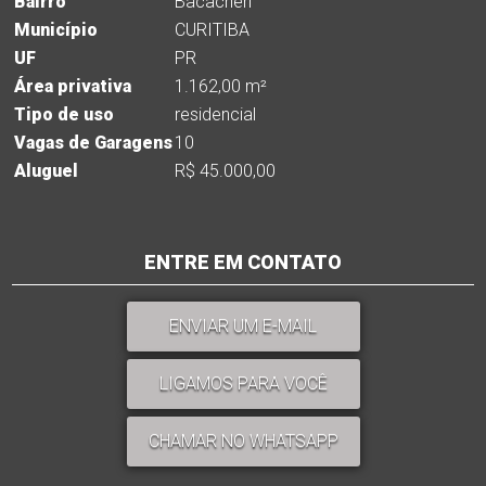
Bairro
Bacacheri
Município
CURITIBA
UF
PR
Área privativa
1.162,00 m²
Tipo de uso
residencial
Vagas de Garagens
10
Aluguel
R$ 45.000,00
ENTRE EM CONTATO
ENVIAR UM E-MAIL
LIGAMOS PARA VOCÊ
CHAMAR NO WHATSAPP