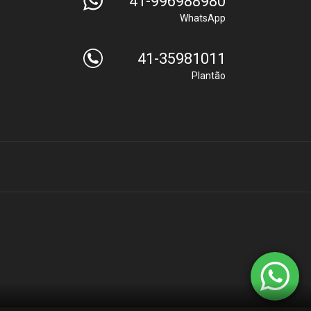
41-996988980
WhatsApp
41-35981011
Plantão