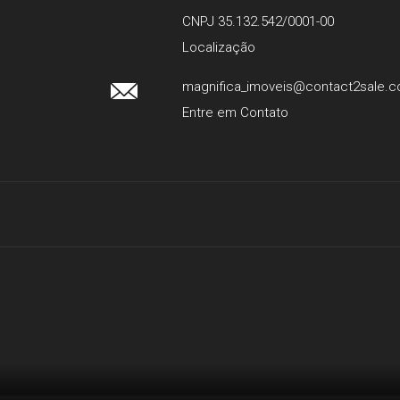
CNPJ 35.132.542/0001-00
Localização
magnifica_imoveis@contact2sale.
Entre em Contato
Facebook
Google+
Instagram
Atendimento