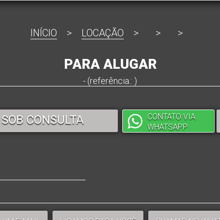
INÍCIO
>
LOCAÇÃO
>
>
>
PARA ALUGAR
- (referência.: )
CONTATO VIA
 SOB CONSULTA
WHATSAPP