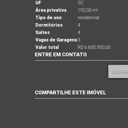
UF
SC
Área privativa
192,00 m²
Tipo de uso
residencial
Dormitórios
4
Suítes
4
Vagas de Garagens
3
Valor total
R$ 6.600.000,00
ENTRE EM CONTATO
ENVIAR
COMPARTILHE ESTE IMÓVEL
Facebook
Twitter
Google+
Whatsapp