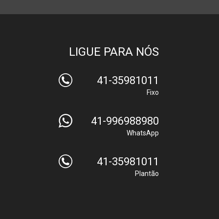
LIGUE PARA NÓS
41-35981011
Fixo
41-996988980
WhatsApp
41-35981011
Plantão