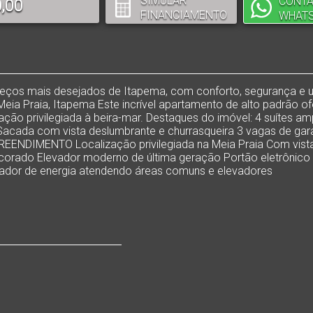
SIMULAR
CONTA
,00
FINANCIAMENTO
WHAT
ços mais desejados de Itapema, com conforto, segurança e uma 
tz Meia Praia, Itapema Este incrível apartamento de alto padrão o
ção privilegiada à beira-mar. Destaques do imóvel: 4 suítes amp
a Sacada com vista deslumbrante e churrasqueira 3 vagas de gar
EENDIMENTO Localização privilegiada na Meia Praia Com vista
ecorado Elevador moderno de última geração Portão eletrônico 
rador de energia atendendo áreas comuns e elevadores