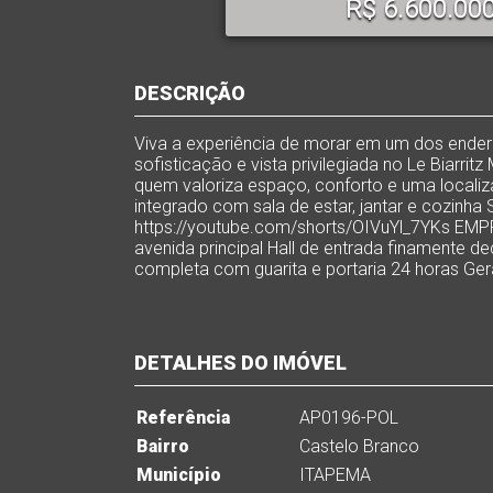
R$ 6.600.000
DESCRIÇÃO
Viva a experiência de morar em um dos endere
sofisticação e vista privilegiada no Le Biarri
quem valoriza espaço, conforto e uma localiza
integrado com sala de estar, jantar e cozinh
https://youtube.com/shorts/OIVuYl_7YKs EMPR
avenida principal Hall de entrada finamente d
completa com guarita e portaria 24 horas Ge
DETALHES DO IMÓVEL
Referência
AP0196-POL
Bairro
Castelo Branco
Município
ITAPEMA