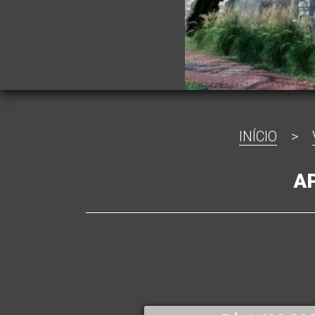
INÍCIO
>
A