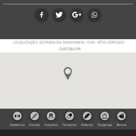
LOCALIZAÇÃO: ESTRADA DO GANCHINHO, 1263 - SÍTIO CERCADO -
CURITIBA/PR
Academias
Escolas
Hospitais
Farmácias
Padarias
Shoppings
Bancos