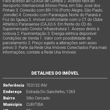
Fácil acesso ao CEASA de Curitiba 2. Acesso fácil ao
Aeroporto Internacional Afonso Pena, em São José dos
Pinhais 3. Conexão com BR-116 (Porto Alegre, São Paulo,
Joinville) 4. Conexão com Paranaguá, Norte do Paraná e
Foz do Iguaçu 5. Imóvel confrontante com o CT do Clube
Athlético Paranaense (CAJU) 6. Em frente do CD do
Supermercado Condor Infraestrutura 1. Acesso direto à
rodovia 2. Pavimentação 3. Energia elétrica disponível
Condições de Venda 1. Valor com possibilidade de
parcelamento 2. Preço sujeito a alterações sem aviso
prévio 3. Parte da Rede Una Imóveis Conectados Para mais
informações, contate a Rede Una Imóveis.
DETALHES DO IMÓVEL
Referência
TE0132-INV
Endereço
Estrada Do Ganchinho, 1263
Bairro
Sítio Cercado
Município
CURITIBA