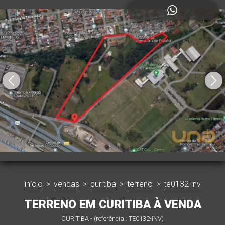
início
>
vendas
>
curitiba
>
terreno
>
te0132-inv
TERRENO EM CURITIBA À VENDA
CURITIBA - (referência.: TE0132-INV)